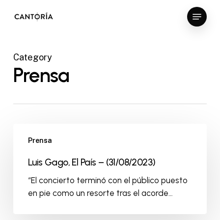
Skip
Menu
to
Close
main
Menu
content
Category
Prensa
Prensa
Luis Gago, El País – (31/08/2023)
“El concierto terminó con el público puesto
en pie como un resorte tras el acorde…