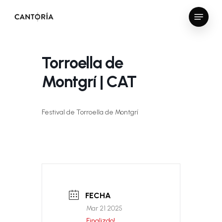
Skip
Menu
to
Close
main
Menu
content
Torroella de
Montgrí | CAT
Festival de Torroella de Montgrí
FECHA
Mar 21 2025
Finalizdo!