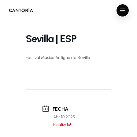
Skip
Menu
to
Close
main
Menu
content
Sevilla | ESP
Festival Música Antigua de Sevilla
FECHA
Abr 10 2025
Finalizdo!