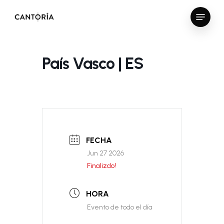
Skip
Menu
to
Close
main
Menu
content
País Vasco | ES
FECHA
Jun 27 2026
Finalizdo!
HORA
Evento de todo el día