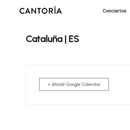
Skip
Conciertos
to
main
content
Cataluña | ES
+ Añadir Google Calendar