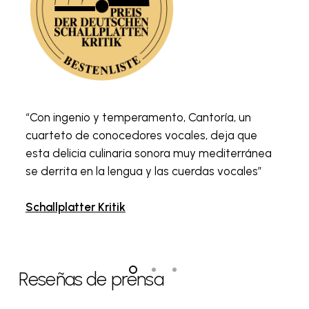
“Q
y 
“Con ingenio y temperamento, Cantoría, un
mu
cuarteto de conocedores vocales, deja que
co
esta delicia culinaria sonora muy mediterránea
re
se derrita en la lengua y las cuerdas vocales”
un
ju
Schallplatter Kritik
Reseñas de prensa