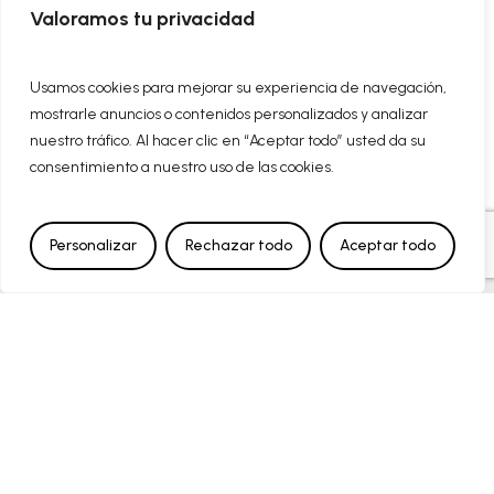
Valoramos tu privacidad
FINANCIADO POR LA UNIÓN EUROPEA CON EL
Usamos cookies para mejorar su experiencia de navegación,
PROGRAMA KIT DIGITAL POR LOS FONDOS NEXT
mostrarle anuncios o contenidos personalizados y analizar
GENERATION (EU) DEL MECANISMO DE
nuestro tráfico. Al hacer clic en “Aceptar todo” usted da su
RECUPERACIÓN Y RESILENCIA
consentimiento a nuestro uso de las cookies.
SEO desarrollado y mantenido por
Xpandex
Personalizar
Rechazar todo
Aceptar todo
¿Quieres recibir más información?