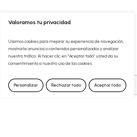
Valoramos tu privacidad
Cantoría
cuenta con
el apoyo de:
Usamos cookies para mejorar su experiencia de navegación,
mostrarle anuncios o contenidos personalizados y analizar
nuestro tráfico. Al hacer clic en “Aceptar todo” usted da su
consentimiento a nuestro uso de las cookies.
Personalizar
Rechazar todo
Aceptar todo
Cantoría forma parte de los «Proyectos de
Aceleración o Emprendimiento» del Instituto de las